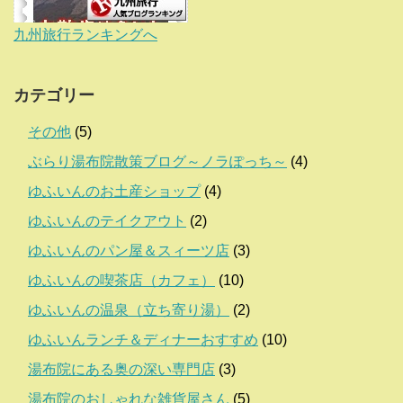
九州旅行ランキングへ
カテゴリー
その他
(5)
ぶらり湯布院散策ブログ～ノラぽっち～
(4)
ゆふいんのお土産ショップ
(4)
ゆふいんのテイクアウト
(2)
ゆふいんのパン屋＆スィーツ店
(3)
ゆふいんの喫茶店（カフェ）
(10)
ゆふいんの温泉（立ち寄り湯）
(2)
ゆふいんランチ＆ディナーおすすめ
(10)
湯布院にある奥の深い専門店
(3)
湯布院のおしゃれな雑貨屋さん
(5)