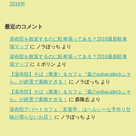
2016年
最近のコメント
湯布院を散策するのに駐車場ってある？2018最新駐車
場マップ
に
ノラぽっち
より
湯布院を散策するのに駐車場ってある？2018最新駐車
場マップ
に
ミポリン
より
【湯布院】そば（蕎麦）＆カフェ『森のsobacafeゆふそ
ら』が絶景で素敵すぎる！
に
ノラぽっち
より
【湯布院】そば（蕎麦）＆カフェ『森のsobacafeゆふそ
ら』が絶景で素敵すぎる！
に
森隆志
より
湯布院アパートカフェ「若葉亭」はヘルシーな手作り甘
味が堪らないお店！
に
ノラぽっち
より