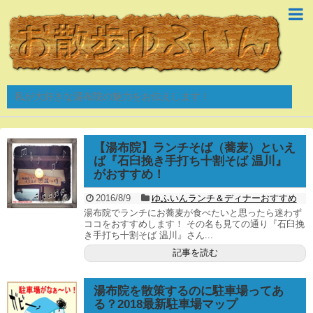
私が大好きな湯布院の魅力をお伝えします！
【湯布院】ランチそば（蕎麦）といえ
ば『石臼挽き手打ち十割そば 温川』
がおすすめ！
2016/8/9
ゆふいんランチ＆ディナーおすすめ
湯布院でランチにお蕎麦が食べたいと思ったら迷わず
ココをおすすめします！ その名も見ての通り『石臼挽
き手打ち十割そば 温川』さん...
記事を読む
湯布院を散策するのに駐車場ってあ
る？2018最新駐車場マップ