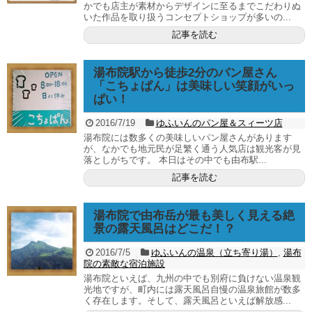
かでも店主が素材からデザインに至るまでこだわりぬ
いた作品を取り扱うコンセプトショップが多いの...
記事を読む
湯布院駅から徒歩2分のパン屋さん
「こちょぱん」は美味しい笑顔がいっ
ぱい！
2016/7/19
ゆふいんのパン屋＆スィーツ店
湯布院には数多くの美味しいパン屋さんがあります
が、なかでも地元民が足繁く通う人気店は観光客が見
落としがちです。 本日はその中でも由布駅...
記事を読む
湯布院で由布岳が最も美しく見える絶
景の露天風呂はどこだ！？
2016/7/5
ゆふいんの温泉（立ち寄り湯）
,
湯布
院の素敵な宿泊施設
湯布院といえば、九州の中でも別府に負けない温泉観
光地ですが、町内には露天風呂自慢の温泉旅館が数多
く存在します。そして、露天風呂といえば解放感...