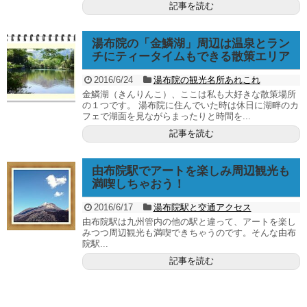
記事を読む
湯布院の「金鱗湖」周辺は温泉とラン
チにティータイムもできる散策エリア
2016/6/24
湯布院の観光名所あれこれ
金鱗湖（きんりんこ）、ここは私も大好きな散策場所
の１つです。 湯布院に住んでいた時は休日に湖畔のカ
フェで湖面を見ながらまったりと時間を...
記事を読む
由布院駅でアートを楽しみ周辺観光も
満喫しちゃおう！
2016/6/17
湯布院駅と交通アクセス
由布院駅は九州管内の他の駅と違って、アートを楽し
みつつ周辺観光も満喫できちゃうのです。そんな由布
院駅...
記事を読む