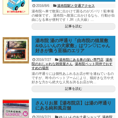
2016/8/6
湯布院駅と交通アクセス
湯布院へ車で散策に出かけて困るのがズバリ！駐車場
の確保です。 湯布院へ散策に出かけるなら、行動が自
由になる車が便利です！JR（久大線）...
記事を読む
湯布院 湯の坪通り「由布院の猫屋敷
&ゆふいんの犬家敷」はワン♡にゃん
好きが集う至福のエリア
2016/7/27
湯布院にある奥の深い専門店
,
湯布
院のおしゃれな雑貨屋さん
,
湯布院ペット同伴でおす
すめの場所
湯の坪通りには個性あふれるお店が軒を連ねているの
ですが、昨今のペットブームにより、猫好きな方や犬
好きな方から絶大な人気を誇るお店が向...
記事を読む
さんりお屋【湯布院店】は湯の坪通り
にある純和風店舗
2016/7/21
ゆふいんのお土産ショップ
,
湯布院