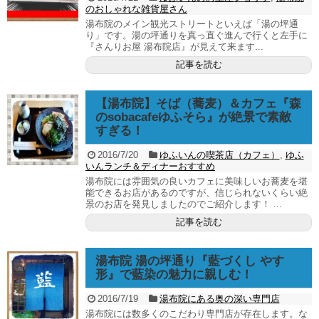
のおしゃれな雑貨屋さん
湯布院のメイン観光ストリートといえば「湯の坪通
り」です。湯の坪通りを真っ直ぐ進んで行くと左手に
『さんりお屋 湯布院店』が見えて来ます...
記事を読む
【湯布院】そば（蕎麦）＆カフェ『森
のsobacafeゆふそら』が絶景で素敵
すぎる！
2016/7/20
ゆふいんの喫茶店（カフェ）
,
ゆふ
いんランチ＆ディナーおすすめ
湯布院には雰囲気の良いカフェに美味しいお蕎麦を堪
能できるお店があるのですが、信じられないくらい絶
景のお店を発見しましたのでご紹介します！ ...
記事を読む
湯布院 湯の坪通り『藍づくし やす
形』で藍染の魅力に親しむ！
2016/7/19
湯布院にある奥の深い専門店
湯布院には数多くのこだわり専門店が存在します。な