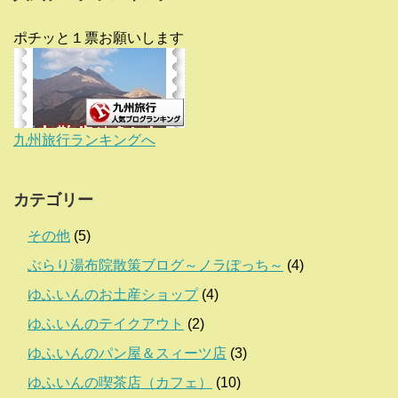
ポチッと１票お願いします
九州旅行ランキングへ
カテゴリー
その他
(5)
ぶらり湯布院散策ブログ～ノラぽっち～
(4)
ゆふいんのお土産ショップ
(4)
ゆふいんのテイクアウト
(2)
ゆふいんのパン屋＆スィーツ店
(3)
ゆふいんの喫茶店（カフェ）
(10)