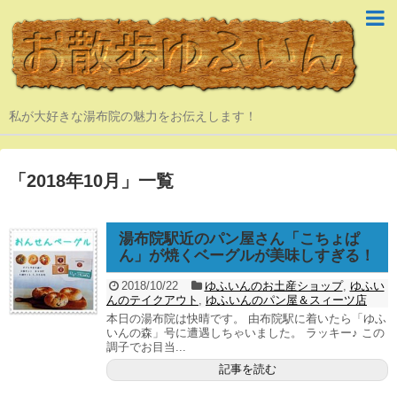
私が大好きな湯布院の魅力をお伝えします！
「
2018年10月
」
一覧
湯布院駅近のパン屋さん「こちょぱ
ん」が焼くベーグルが美味しすぎる！
2018/10/22
ゆふいんのお土産ショップ
,
ゆふい
んのテイクアウト
,
ゆふいんのパン屋＆スィーツ店
本日の湯布院は快晴です。 由布院駅に着いたら「ゆふ
いんの森」号に遭遇しちゃいました。 ラッキー♪ この
調子でお目当...
記事を読む