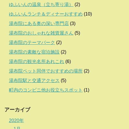
ゆふいんの温泉（立ち寄り湯）
(2)
ゆふいんランチ＆ディナーおすすめ
(10)
湯布院にある奥の深い専門店
(3)
湯布院のおしゃれな雑貨屋さん
(5)
湯布院のテーマパーク
(2)
湯布院の素敵な宿泊施設
(2)
湯布院の観光名所あれこれ
(6)
湯布院ペット同伴でおすすめの場所
(2)
湯布院駅と交通アクセス
(5)
町内のコンビニ他お役立ちスポット
(1)
アーカイブ
2020年
1月