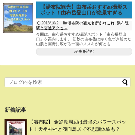
【湯布院観光】由布岳おすすめ撮影ス
ポット！由布岳登山口が絶景すぎる
2018/10/2
湯布院の観光名所あれこれ
,
湯布院
駅と交通アクセス
今回は、由布岳おすすめ撮影スポット「由布岳登山
口」を案内します。 初秋の由布岳は赤く色づき始めた
山肌と裾野に広がる一面のススキが何とも...
記事を読む
新着記事
【湯布院】 金鱗湖周辺は最強のパワースポッ
ト！天祖神社と湖面鳥居で不思議体験も？