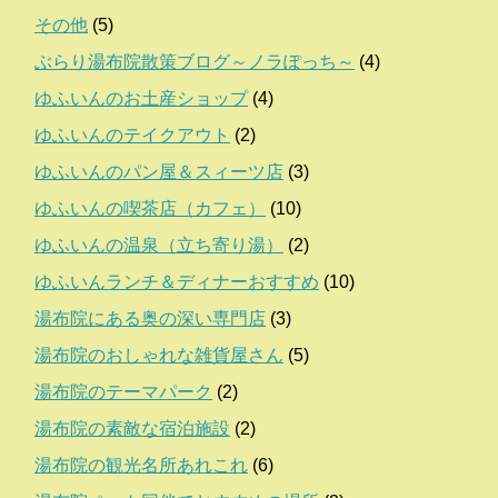
その他
(5)
ぶらり湯布院散策ブログ～ノラぽっち～
(4)
ゆふいんのお土産ショップ
(4)
ゆふいんのテイクアウト
(2)
ゆふいんのパン屋＆スィーツ店
(3)
ゆふいんの喫茶店（カフェ）
(10)
ゆふいんの温泉（立ち寄り湯）
(2)
ゆふいんランチ＆ディナーおすすめ
(10)
湯布院にある奥の深い専門店
(3)
湯布院のおしゃれな雑貨屋さん
(5)
湯布院のテーマパーク
(2)
湯布院の素敵な宿泊施設
(2)
湯布院の観光名所あれこれ
(6)