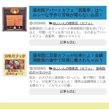
湯布院アパートカフェ「若葉亭」はヘ
ルシーな手作り甘味が堪らないお店！
2018/8/6
ゆふいんの喫茶店（カフェ）
金鱗湖沿いにあるシャガール美術館前の道を歩いてい
ると、可愛いカフェを見つけました。 その名もアパー
トカフェ「若葉亭」 猫のイラストと...
記事を読む
湯布院に豆柴カフェが出来たよ！金鱗
湖散策の途中で豆柴に癒されちゃおう
2018/8/3
ゆふいんの喫茶店（カフェ）
,
湯布院
のテーマパーク
先日、ひさびさに湯布院へ行ったら、巷で噂の「豆柴
カフェ」が出来ておりました！ 場所は金鱗湖近くにあ
る猫カフェ「ノルウェーの森」...
記事を読む