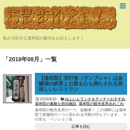
私が大好きな湯布院の魅力をお伝えします！
「
2018年08月
」
一覧
【湯布院】洋灯舎（ランプシャ）は金
鱗湖の絶景とお腹も心も満たされる美
味しいレストラン
2018/8/10
ゆふいんランチ＆ディナーおすすめ
,
湯布院の素敵な宿泊施設
,
湯布院の観光名所あれこれ
湯布院の観光名所の一つ、金鱗湖！ この湖畔には湯布
院で老舗宿の一つと謳われる洋館が佇んでいます。 そ
の名も「ペンション金...
記事を読む