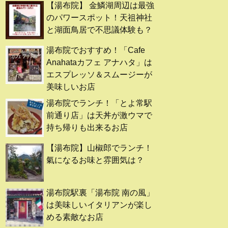
【湯布院】 金鱗湖周辺は最強
のパワースポット！天祖神社
と湖面鳥居で不思議体験も？
湯布院でおすすめ！「Cafe
Anahataカフェ アナハタ」は
エスプレッソ＆スムージーが
美味しいお店
湯布院でランチ！「とよ常駅
前通り店」は天丼が激ウマで
持ち帰りも出来るお店
【湯布院】山椒郎でランチ！
氣になるお味と雰囲気は？
湯布院駅裏「湯布院 南の風」
は美味しいイタリアンが楽し
める素敵なお店