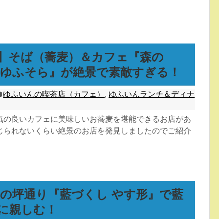
】そば（蕎麦）＆カフェ『森の
afeゆふそら』が絶景で素敵すぎる！
ゆふいんの喫茶店（カフェ）
,
ゆふいんランチ＆ディナ
気の良いカフェに美味しいお蕎麦を堪能できるお店があ
じられないくらい絶景のお店を発見しましたのでご紹介
湯の坪通り『藍づくし やす形』で藍
に親しむ！