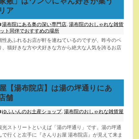
家敷」はワン♡にゃん好きが集う
リア
湯布院にある奥の深い専門店
,
湯布院のおしゃれな雑貨
ット同伴でおすすめの場所
個性あふれるお店が軒を連ねているのですが、昨今のペ
り、猫好きな方や犬好きな方から絶大な人気を誇るお店
屋【湯布院店】は湯の坪通りにあ
店舗
ゆふいんのお土産ショップ
,
湯布院のおしゃれな雑貨屋
観光ストリートといえば「湯の坪通り」です。湯の坪通
んで行くと左手に『さんりお屋 湯布院店』が見えて来ま