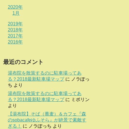
2020年
1月
2019年
2018年
2017年
2016年
最近のコメント
湯布院を散策するのに駐車場ってあ
る？2018最新駐車場マップ
に
ノラぽっ
ち
より
湯布院を散策するのに駐車場ってあ
る？2018最新駐車場マップ
に
ミポリン
より
【湯布院】そば（蕎麦）＆カフェ『森
のsobacafeゆふそら』が絶景で素敵す
ぎる！
に
ノラぽっち
より