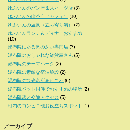
ゆふいんのパン屋＆スィーツ店
(3)
ゆふいんの喫茶店（カフェ）
(10)
ゆふいんの温泉（立ち寄り湯）
(2)
ゆふいんランチ＆ディナーおすすめ
(10)
湯布院にある奥の深い専門店
(3)
湯布院のおしゃれな雑貨屋さん
(5)
湯布院のテーマパーク
(2)
湯布院の素敵な宿泊施設
(2)
湯布院の観光名所あれこれ
(6)
湯布院ペット同伴でおすすめの場所
(2)
湯布院駅と交通アクセス
(5)
町内のコンビニ他お役立ちスポット
(1)
アーカイブ