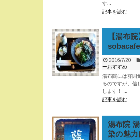
す...
記事を読む
【湯布院
sobac
2016/7/20
ーおすすめ
湯布院には雰囲
るのですが、信
します！ ...
記事を読む
湯布院 
染の魅力