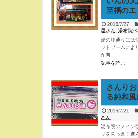
いんの犬
至福のエ
2016/7/27
屋さん
,
湯布院ペ
湯の坪通りには
ットブームによ
が向...
記事を読む
さんりお
る純和風
2016/7/21
さん
湯布院のメイン
りを真っ直ぐ進