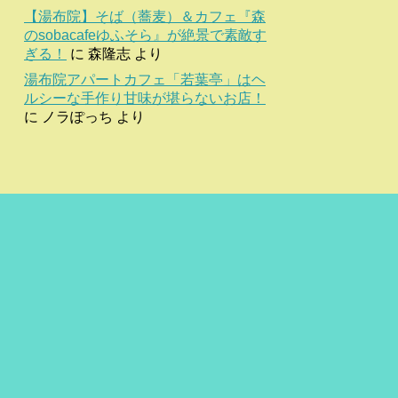
【湯布院】そば（蕎麦）＆カフェ『森
のsobacafeゆふそら』が絶景で素敵す
ぎる！
に
森隆志
より
湯布院アパートカフェ「若葉亭」はヘ
ルシーな手作り甘味が堪らないお店！
に
ノラぽっち
より