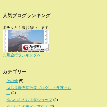
人気ブログランキング
ポチッと１票お願いします
九州旅行ランキングへ
カテゴリー
その他
(5)
ぶらり湯布院散策ブログ～ノラぽっち
～
(4)
ゆふいんのお土産ショップ
(4)
ゆふいんのテイクアウト
(2)