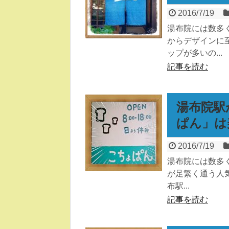
2016/7/19
湯布院には数多
からデザインに
ップが多いの...
記事を読む
湯布院駅
ぱん」は
2016/7/19
湯布院には数多
が足繁く通う人
布駅...
記事を読む