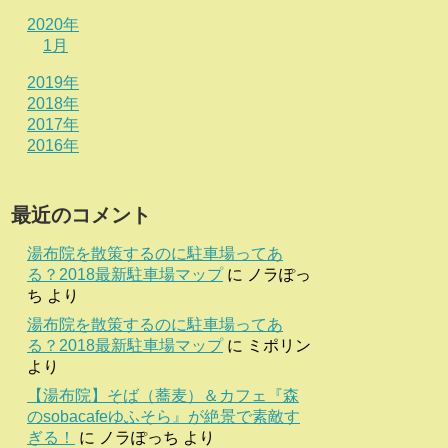
2020年
1月
2019年
2018年
2017年
2016年
最近のコメント
湯布院を散策するのに駐車場ってあ
る？2018最新駐車場マップ
に
ノラぽっ
ち
より
湯布院を散策するのに駐車場ってあ
る？2018最新駐車場マップ
に
ミポリン
より
【湯布院】そば（蕎麦）＆カフェ『森
のsobacafeゆふそら』が絶景で素敵す
ぎる！
に
ノラぽっち
より