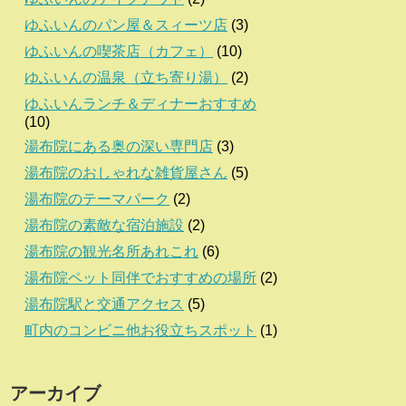
ゆふいんのパン屋＆スィーツ店
(3)
ゆふいんの喫茶店（カフェ）
(10)
ゆふいんの温泉（立ち寄り湯）
(2)
ゆふいんランチ＆ディナーおすすめ
(10)
湯布院にある奥の深い専門店
(3)
湯布院のおしゃれな雑貨屋さん
(5)
湯布院のテーマパーク
(2)
湯布院の素敵な宿泊施設
(2)
湯布院の観光名所あれこれ
(6)
湯布院ペット同伴でおすすめの場所
(2)
湯布院駅と交通アクセス
(5)
町内のコンビニ他お役立ちスポット
(1)
アーカイブ