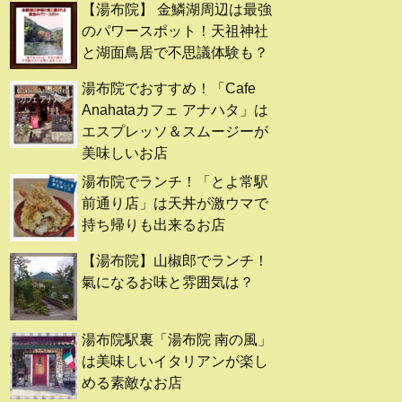
【湯布院】 金鱗湖周辺は最強
のパワースポット！天祖神社
と湖面鳥居で不思議体験も？
湯布院でおすすめ！「Cafe
Anahataカフェ アナハタ」は
エスプレッソ＆スムージーが
美味しいお店
湯布院でランチ！「とよ常駅
前通り店」は天丼が激ウマで
持ち帰りも出来るお店
【湯布院】山椒郎でランチ！
氣になるお味と雰囲気は？
湯布院駅裏「湯布院 南の風」
は美味しいイタリアンが楽し
める素敵なお店