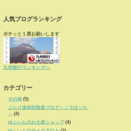
人気ブログランキング
ポチッと１票お願いします
九州旅行ランキングへ
カテゴリー
その他
(5)
ぶらり湯布院散策ブログ～ノラぽっち
～
(4)
ゆふいんのお土産ショップ
(4)
ゆふいんのテイクアウト
(2)