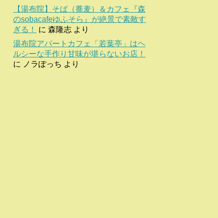
【湯布院】そば（蕎麦）＆カフェ『森
のsobacafeゆふそら』が絶景で素敵す
ぎる！
に
森隆志
より
湯布院アパートカフェ「若葉亭」はヘ
ルシーな手作り甘味が堪らないお店！
に
ノラぽっち
より