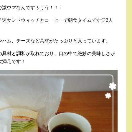
で激ウマなんですぅうう！！！
早速サンドウィッチとコーヒーで朝食タイムです♡3人
。
やハム、チーズなど具材がたっぷりと入っています。
の具材と調和が取れており、口の中で絶妙の美味しさが
大満足です！