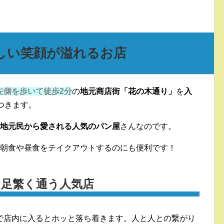
しい笑顔が溢れるお店
左側を歩いて徒歩2分
の
地元商店街「花の木通り」
を
入
つきます。
る地元民から愛される人気のパン屋
さんなのです。
に朝食や昼食をテイクアウトするのにも便利です！
も足繁く通う人気店
で店内に入るとホッと落ち着きます。人と人との繋がり