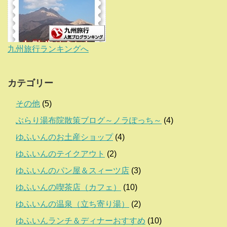
九州旅行ランキングへ
カテゴリー
その他
(5)
ぶらり湯布院散策ブログ～ノラぽっち～
(4)
ゆふいんのお土産ショップ
(4)
ゆふいんのテイクアウト
(2)
ゆふいんのパン屋＆スィーツ店
(3)
ゆふいんの喫茶店（カフェ）
(10)
ゆふいんの温泉（立ち寄り湯）
(2)
ゆふいんランチ＆ディナーおすすめ
(10)