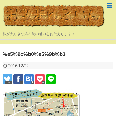
私が大好きな湯布院の魅力をお伝えします！
%e5%9c%b0%e5%9b%b3
2016/12/22
error
0
0