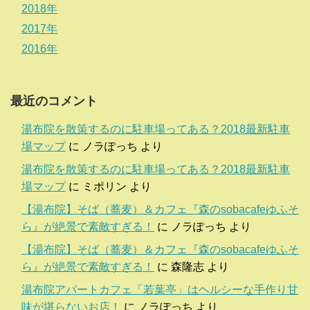
2018年
2017年
2016年
最近のコメント
湯布院を散策するのに駐車場ってある？2018最新駐車
場マップ
に
ノラぽっち
より
湯布院を散策するのに駐車場ってある？2018最新駐車
場マップ
に
ミポリン
より
【湯布院】そば（蕎麦）＆カフェ『森のsobacafeゆふそ
ら』が絶景で素敵すぎる！
に
ノラぽっち
より
【湯布院】そば（蕎麦）＆カフェ『森のsobacafeゆふそ
ら』が絶景で素敵すぎる！
に
森隆志
より
湯布院アパートカフェ「若葉亭」はヘルシーな手作り甘
味が堪らないお店！
に
ノラぽっち
より