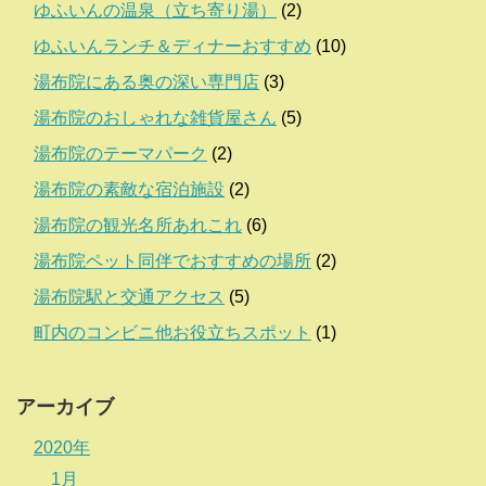
ゆふいんの温泉（立ち寄り湯）
(2)
ゆふいんランチ＆ディナーおすすめ
(10)
湯布院にある奥の深い専門店
(3)
湯布院のおしゃれな雑貨屋さん
(5)
湯布院のテーマパーク
(2)
湯布院の素敵な宿泊施設
(2)
湯布院の観光名所あれこれ
(6)
湯布院ペット同伴でおすすめの場所
(2)
湯布院駅と交通アクセス
(5)
町内のコンビニ他お役立ちスポット
(1)
アーカイブ
2020年
1月