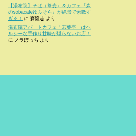
【湯布院】そば（蕎麦）＆カフェ『森
のsobacafeゆふそら』が絶景で素敵す
ぎる！
に
森隆志
より
湯布院アパートカフェ「若葉亭」はヘ
ルシーな手作り甘味が堪らないお店！
に
ノラぽっち
より