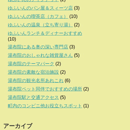
ゆふいんのパン屋＆スィーツ店
(3)
ゆふいんの喫茶店（カフェ）
(10)
ゆふいんの温泉（立ち寄り湯）
(2)
ゆふいんランチ＆ディナーおすすめ
(10)
湯布院にある奥の深い専門店
(3)
湯布院のおしゃれな雑貨屋さん
(5)
湯布院のテーマパーク
(2)
湯布院の素敵な宿泊施設
(2)
湯布院の観光名所あれこれ
(6)
湯布院ペット同伴でおすすめの場所
(2)
湯布院駅と交通アクセス
(5)
町内のコンビニ他お役立ちスポット
(1)
アーカイブ