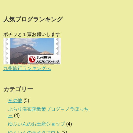
人気ブログランキング
ポチッと１票お願いします
九州旅行ランキングへ
カテゴリー
その他
(5)
ぶらり湯布院散策ブログ～ノラぽっち
～
(4)
ゆふいんのお土産ショップ
(4)
ゆふいんのテイクアウト
(2)