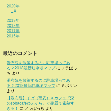
2020年
1月
2019年
2018年
2017年
2016年
最近のコメント
湯布院を散策するのに駐車場ってあ
る？2018最新駐車場マップ
に
ノラぽっ
ち
より
湯布院を散策するのに駐車場ってあ
る？2018最新駐車場マップ
に
ミポリン
より
【湯布院】そば（蕎麦）＆カフェ『森
のsobacafeゆふそら』が絶景で素敵す
ぎる！
に
ノラぽっち
より