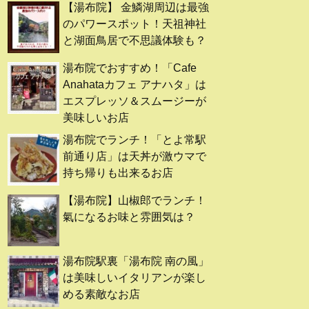
【湯布院】 金鱗湖周辺は最強
のパワースポット！天祖神社
と湖面鳥居で不思議体験も？
湯布院でおすすめ！「Cafe
Anahataカフェ アナハタ」は
エスプレッソ＆スムージーが
美味しいお店
湯布院でランチ！「とよ常駅
前通り店」は天丼が激ウマで
持ち帰りも出来るお店
【湯布院】山椒郎でランチ！
氣になるお味と雰囲気は？
湯布院駅裏「湯布院 南の風」
は美味しいイタリアンが楽し
める素敵なお店