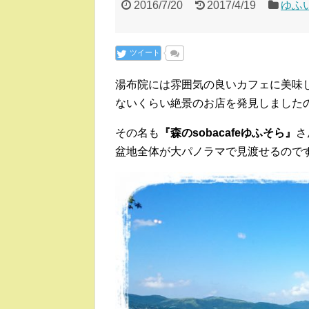
2016/7/20
2017/4/19
ゆふ
ツイート
湯布院には雰囲気の良いカフェに美味
ないくらい絶景のお店を発見しました
その名も
『森のsobacafeゆふそら』
さ
盆地全体が大パノラマで見渡せるので