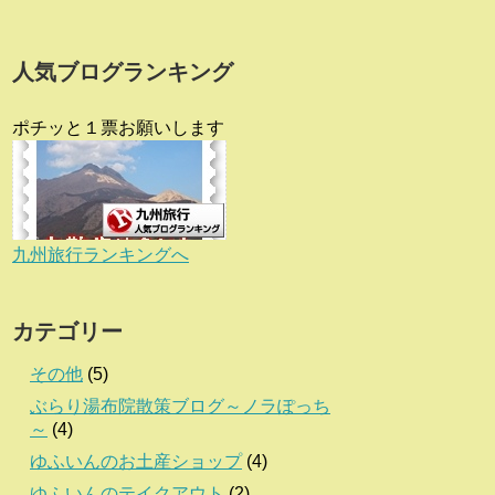
人気ブログランキング
ポチッと１票お願いします
九州旅行ランキングへ
カテゴリー
その他
(5)
ぶらり湯布院散策ブログ～ノラぽっち
～
(4)
ゆふいんのお土産ショップ
(4)
ゆふいんのテイクアウト
(2)