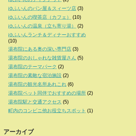
ゆふいんのパン屋＆スィーツ店
(3)
ゆふいんの喫茶店（カフェ）
(10)
ゆふいんの温泉（立ち寄り湯）
(2)
ゆふいんランチ＆ディナーおすすめ
(10)
湯布院にある奥の深い専門店
(3)
湯布院のおしゃれな雑貨屋さん
(5)
湯布院のテーマパーク
(2)
湯布院の素敵な宿泊施設
(2)
湯布院の観光名所あれこれ
(6)
湯布院ペット同伴でおすすめの場所
(2)
湯布院駅と交通アクセス
(5)
町内のコンビニ他お役立ちスポット
(1)
アーカイブ