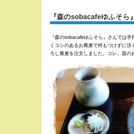
『森のsobacafeゆふ
『森のsobacafeゆふそら』さんで
くコシのあるお蕎麦で何もつけずに頂
ろし蕎麦を注文しました。コレ、器の