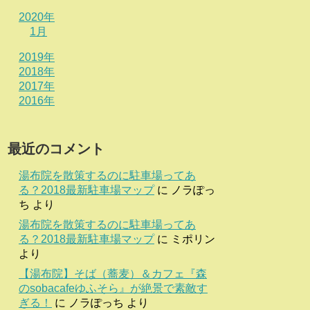
2020年
1月
2019年
2018年
2017年
2016年
最近のコメント
湯布院を散策するのに駐車場ってあ
る？2018最新駐車場マップ
に
ノラぽっ
ち
より
湯布院を散策するのに駐車場ってあ
る？2018最新駐車場マップ
に
ミポリン
より
【湯布院】そば（蕎麦）＆カフェ『森
のsobacafeゆふそら』が絶景で素敵す
ぎる！
に
ノラぽっち
より