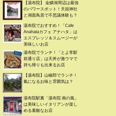
【湯布院】 金鱗湖周辺は最強
のパワースポット！天祖神社
と湖面鳥居で不思議体験も？
湯布院でおすすめ！「Cafe
Anahataカフェ アナハタ」は
エスプレッソ＆スムージーが
美味しいお店
湯布院でランチ！「とよ常駅
前通り店」は天丼が激ウマで
持ち帰りも出来るお店
【湯布院】山椒郎でランチ！
氣になるお味と雰囲気は？
湯布院駅裏「湯布院 南の風」
は美味しいイタリアンが楽し
める素敵なお店