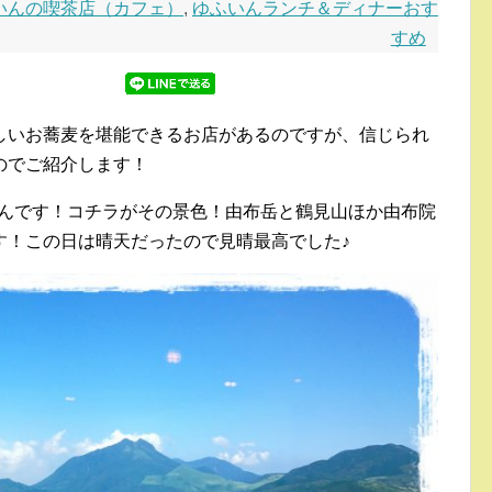
いんの喫茶店（カフェ）
,
ゆふいんランチ＆ディナーおす
すめ
しいお蕎麦を堪能できるお店があるのですが、信じられ
のでご紹介します！
んです！コチラがその景色！由布岳と鶴見山ほか由布院
す！この日は晴天だったので見晴最高でした♪