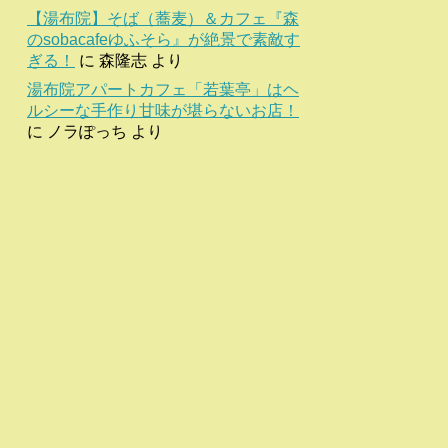
【湯布院】そば（蕎麦）＆カフェ『森
のsobacafeゆふそら』が絶景で素敵す
ぎる！
に
森隆志
より
湯布院アパートカフェ「若葉亭」はヘ
ルシーな手作り甘味が堪らないお店！
に
ノラぽっち
より