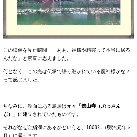
この映像を見た瞬間、「ああ、神様や精霊って本当に居る
んだな」と素直に思えました。
何となく、この光は伝承で語り継がれている龍神様かな？
って感じました。
ちなみに、湖面にある鳥居は元々
「佛山寺（
ぶっさん
じ
）」
に建立されていたものです。
それがなぜ金鱗湖にあるかというと、1868年（明治元年３
月）に遡ります。