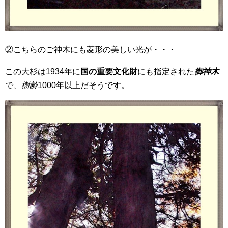
②こちらのご神木にも菱形の美しい光が・・・
この大杉は1934年に
国の重要文化財
にも指定された
御神木
で、
樹齢
1000年以上だそうです。