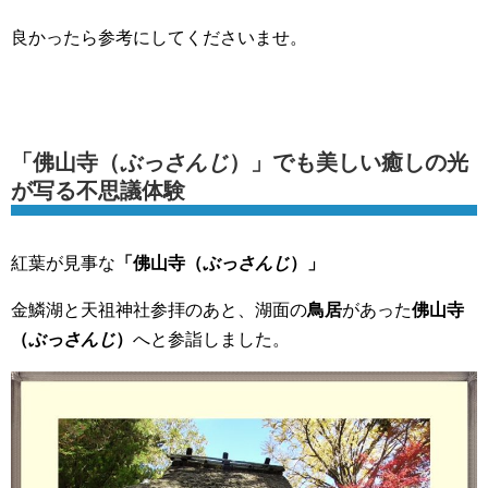
良かったら参考にしてくださいませ。
「佛山寺（
ぶっさんじ
）」でも美しい癒しの光
が写る不思議体験
紅葉が見事な
「佛山寺（
ぶっさんじ
）」
金鱗湖と天祖神社参拝のあと、湖面の
鳥居
があった
佛山寺
（
ぶっさんじ
）
へと参詣しました。