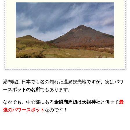
湯布院は日本でも名の知れた温泉観光地ですが、実は
パワ
ースポットの名所
でもあります。
なかでも、中心部にある
金鱗湖周辺
は
天祖神社
と併せて
最
強のパワースポット
なのです！