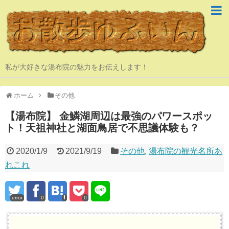
私が大好きな湯布院の魅力をお伝えします！
ホーム
その他
【湯布院】 金鱗湖周辺は最強のパワースポッ
ト！天祖神社と湖面鳥居で不思議体験も？
2020/1/9
2021/9/19
その他
,
湯布院の観光名所あ
れこれ
error
0
0