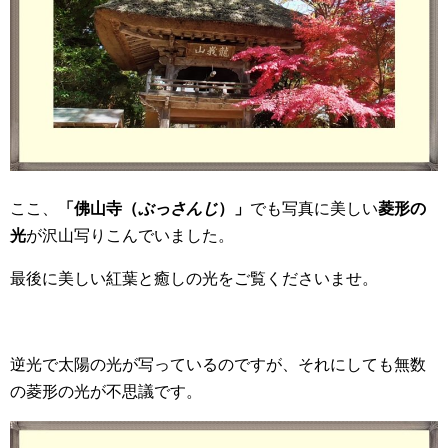
ここ、
「佛山寺（
ぶっさんじ
）」
でも写真に美しい
菱形の
光
が沢山写りこんでいました。
最後に美しい紅葉と癒しの光をご覧くださいませ。
逆光で太陽の光が写っているのですが、それにしても無数
の菱形の光が不思議です。