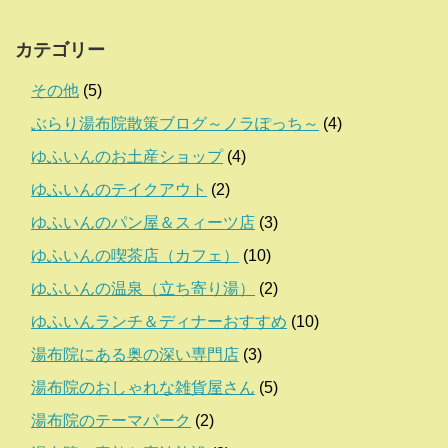
カテゴリー
その他
(5)
ぶらり湯布院散策ブログ～ノラぽっち～
(4)
ゆふいんのお土産ショップ
(4)
ゆふいんのテイクアウト
(2)
ゆふいんのパン屋＆スィーツ店
(3)
ゆふいんの喫茶店（カフェ）
(10)
ゆふいんの温泉（立ち寄り湯）
(2)
ゆふいんランチ＆ディナーおすすめ
(10)
湯布院にある奥の深い専門店
(3)
湯布院のおしゃれな雑貨屋さん
(5)
湯布院のテーマパーク
(2)