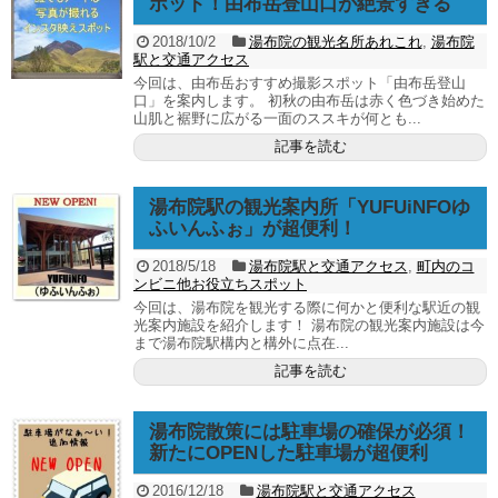
ポット！由布岳登山口が絶景すぎる
2018/10/2
湯布院の観光名所あれこれ
,
湯布院
駅と交通アクセス
今回は、由布岳おすすめ撮影スポット「由布岳登山
口」を案内します。 初秋の由布岳は赤く色づき始めた
山肌と裾野に広がる一面のススキが何とも...
記事を読む
湯布院駅の観光案内所「YUFUiNFOゆ
ふいんふぉ」が超便利！
2018/5/18
湯布院駅と交通アクセス
,
町内のコ
ンビニ他お役立ちスポット
今回は、湯布院を観光する際に何かと便利な駅近の観
光案内施設を紹介します！ 湯布院の観光案内施設は今
まで湯布院駅構内と構外に点在...
記事を読む
湯布院散策には駐車場の確保が必須！
新たにOPENした駐車場が超便利
2016/12/18
湯布院駅と交通アクセス