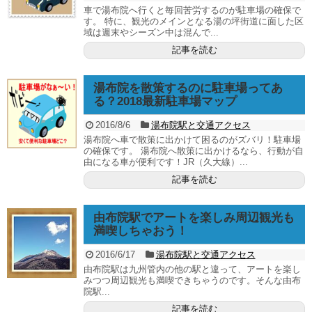
車で湯布院へ行くと毎回苦労するのが駐車場の確保で
す。 特に、観光のメインとなる湯の坪街道に面した区
域は週末やシーズン中は混んで...
記事を読む
湯布院を散策するのに駐車場ってあ
る？2018最新駐車場マップ
2016/8/6
湯布院駅と交通アクセス
湯布院へ車で散策に出かけて困るのがズバリ！駐車場
の確保です。 湯布院へ散策に出かけるなら、行動が自
由になる車が便利です！JR（久大線）...
記事を読む
由布院駅でアートを楽しみ周辺観光も
満喫しちゃおう！
2016/6/17
湯布院駅と交通アクセス
由布院駅は九州管内の他の駅と違って、アートを楽し
みつつ周辺観光も満喫できちゃうのです。そんな由布
院駅...
記事を読む