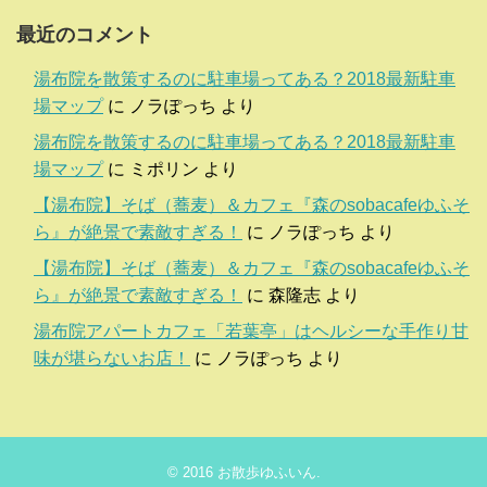
最近のコメント
湯布院を散策するのに駐車場ってある？2018最新駐車
場マップ
に
ノラぽっち
より
湯布院を散策するのに駐車場ってある？2018最新駐車
場マップ
に
ミポリン
より
【湯布院】そば（蕎麦）＆カフェ『森のsobacafeゆふそ
ら』が絶景で素敵すぎる！
に
ノラぽっち
より
【湯布院】そば（蕎麦）＆カフェ『森のsobacafeゆふそ
ら』が絶景で素敵すぎる！
に
森隆志
より
湯布院アパートカフェ「若葉亭」はヘルシーな手作り甘
味が堪らないお店！
に
ノラぽっち
より
© 2016
お散歩ゆふいん
.