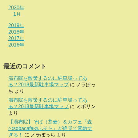
2020年
1月
2019年
2018年
2017年
2016年
最近のコメント
湯布院を散策するのに駐車場ってあ
る？2018最新駐車場マップ
に
ノラぽっ
ち
より
湯布院を散策するのに駐車場ってあ
る？2018最新駐車場マップ
に
ミポリン
より
【湯布院】そば（蕎麦）＆カフェ『森
のsobacafeゆふそら』が絶景で素敵す
ぎる！
に
ノラぽっち
より