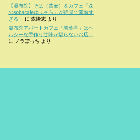
【湯布院】そば（蕎麦）＆カフェ『森
のsobacafeゆふそら』が絶景で素敵す
ぎる！
に
森隆志
より
湯布院アパートカフェ「若葉亭」はヘ
ルシーな手作り甘味が堪らないお店！
に
ノラぽっち
より