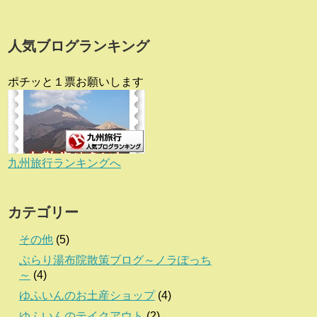
人気ブログランキング
ポチッと１票お願いします
九州旅行ランキングへ
カテゴリー
その他
(5)
ぶらり湯布院散策ブログ～ノラぽっち
～
(4)
ゆふいんのお土産ショップ
(4)
ゆふいんのテイクアウト
(2)