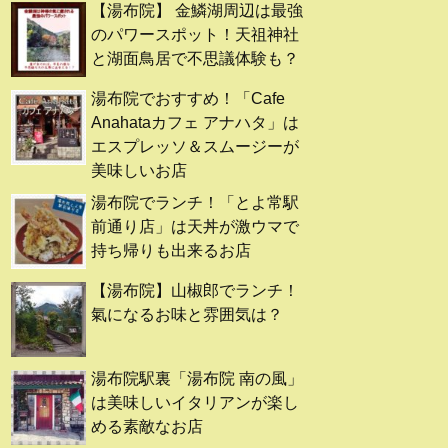
【湯布院】 金鱗湖周辺は最強
のパワースポット！天祖神社
と湖面鳥居で不思議体験も？
湯布院でおすすめ！「Cafe
Anahataカフェ アナハタ」は
エスプレッソ＆スムージーが
美味しいお店
湯布院でランチ！「とよ常駅
前通り店」は天丼が激ウマで
持ち帰りも出来るお店
【湯布院】山椒郎でランチ！
氣になるお味と雰囲気は？
湯布院駅裏「湯布院 南の風」
は美味しいイタリアンが楽し
める素敵なお店