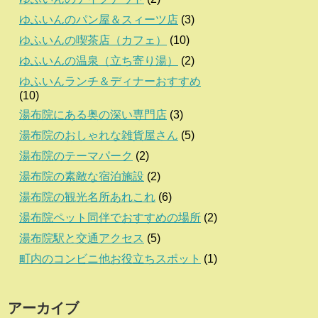
ゆふいんのパン屋＆スィーツ店
(3)
ゆふいんの喫茶店（カフェ）
(10)
ゆふいんの温泉（立ち寄り湯）
(2)
ゆふいんランチ＆ディナーおすすめ
(10)
湯布院にある奥の深い専門店
(3)
湯布院のおしゃれな雑貨屋さん
(5)
湯布院のテーマパーク
(2)
湯布院の素敵な宿泊施設
(2)
湯布院の観光名所あれこれ
(6)
湯布院ペット同伴でおすすめの場所
(2)
湯布院駅と交通アクセス
(5)
町内のコンビニ他お役立ちスポット
(1)
アーカイブ