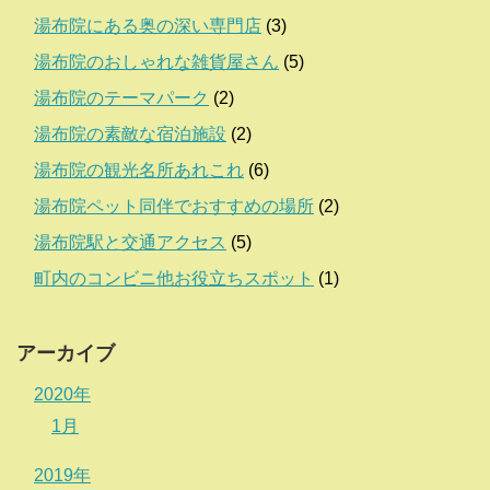
湯布院にある奥の深い専門店
(3)
湯布院のおしゃれな雑貨屋さん
(5)
湯布院のテーマパーク
(2)
湯布院の素敵な宿泊施設
(2)
湯布院の観光名所あれこれ
(6)
湯布院ペット同伴でおすすめの場所
(2)
湯布院駅と交通アクセス
(5)
町内のコンビニ他お役立ちスポット
(1)
アーカイブ
2020年
1月
2019年