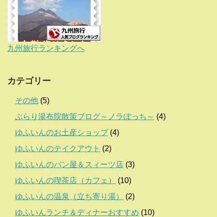
九州旅行ランキングへ
カテゴリー
その他
(5)
ぶらり湯布院散策ブログ～ノラぽっち～
(4)
ゆふいんのお土産ショップ
(4)
ゆふいんのテイクアウト
(2)
ゆふいんのパン屋＆スィーツ店
(3)
ゆふいんの喫茶店（カフェ）
(10)
ゆふいんの温泉（立ち寄り湯）
(2)
ゆふいんランチ＆ディナーおすすめ
(10)