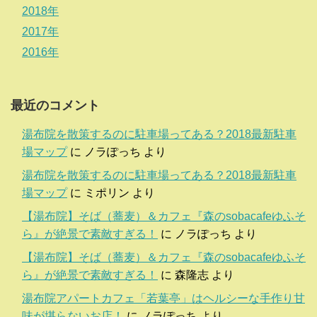
2018年
2017年
2016年
最近のコメント
湯布院を散策するのに駐車場ってある？2018最新駐車
場マップ
に
ノラぽっち
より
湯布院を散策するのに駐車場ってある？2018最新駐車
場マップ
に
ミポリン
より
【湯布院】そば（蕎麦）＆カフェ『森のsobacafeゆふそ
ら』が絶景で素敵すぎる！
に
ノラぽっち
より
【湯布院】そば（蕎麦）＆カフェ『森のsobacafeゆふそ
ら』が絶景で素敵すぎる！
に
森隆志
より
湯布院アパートカフェ「若葉亭」はヘルシーな手作り甘
味が堪らないお店！
に
ノラぽっち
より