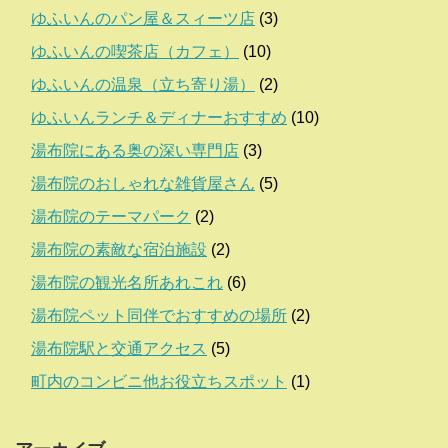
ゆふいんのパン屋＆スィーツ店
(3)
ゆふいんの喫茶店（カフェ）
(10)
ゆふいんの温泉（立ち寄り湯）
(2)
ゆふいんランチ＆ディナーおすすめ
(10)
湯布院にある奥の深い専門店
(3)
湯布院のおしゃれな雑貨屋さん
(5)
湯布院のテーマパーク
(2)
湯布院の素敵な宿泊施設
(2)
湯布院の観光名所あれこれ
(6)
湯布院ペット同伴でおすすめの場所
(2)
湯布院駅と交通アクセス
(5)
町内のコンビニ他お役立ちスポット
(1)