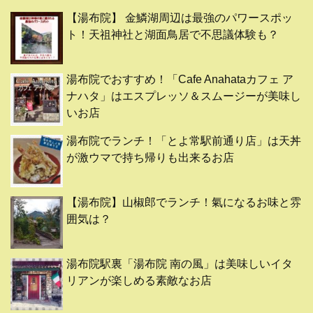
【湯布院】 金鱗湖周辺は最強のパワースポッ
ト！天祖神社と湖面鳥居で不思議体験も？
湯布院でおすすめ！「Cafe Anahataカフェ ア
ナハタ」はエスプレッソ＆スムージーが美味し
いお店
湯布院でランチ！「とよ常駅前通り店」は天丼
が激ウマで持ち帰りも出来るお店
【湯布院】山椒郎でランチ！氣になるお味と雰
囲気は？
湯布院駅裏「湯布院 南の風」は美味しいイタ
リアンが楽しめる素敵なお店