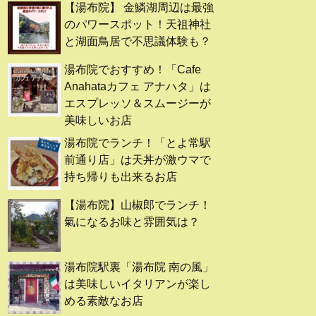
【湯布院】 金鱗湖周辺は最強
のパワースポット！天祖神社
と湖面鳥居で不思議体験も？
湯布院でおすすめ！「Cafe
Anahataカフェ アナハタ」は
エスプレッソ＆スムージーが
美味しいお店
湯布院でランチ！「とよ常駅
前通り店」は天丼が激ウマで
持ち帰りも出来るお店
【湯布院】山椒郎でランチ！
氣になるお味と雰囲気は？
湯布院駅裏「湯布院 南の風」
は美味しいイタリアンが楽し
める素敵なお店