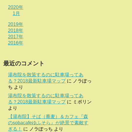
2020年
1月
2019年
2018年
2017年
2016年
最近のコメント
湯布院を散策するのに駐車場ってあ
る？2018最新駐車場マップ
に
ノラぽっ
ち
より
湯布院を散策するのに駐車場ってあ
る？2018最新駐車場マップ
に
ミポリン
より
【湯布院】そば（蕎麦）＆カフェ『森
のsobacafeゆふそら』が絶景で素敵す
ぎる！
に
ノラぽっち
より