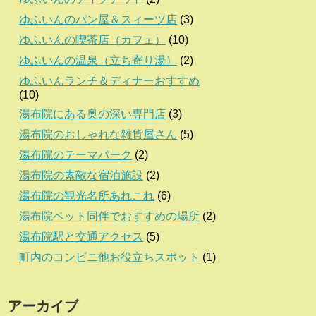
ゆふいんのパン屋＆スィーツ店
(3)
ゆふいんの喫茶店（カフェ）
(10)
ゆふいんの温泉（立ち寄り湯）
(2)
ゆふいんランチ＆ディナーおすすめ
(10)
湯布院にある奥の深い専門店
(3)
湯布院のおしゃれな雑貨屋さん
(5)
湯布院のテーマパーク
(2)
湯布院の素敵な宿泊施設
(2)
湯布院の観光名所あれこれ
(6)
湯布院ペット同伴でおすすめの場所
(2)
湯布院駅と交通アクセス
(5)
町内のコンビニ他お役立ちスポット
(1)
アーカイブ