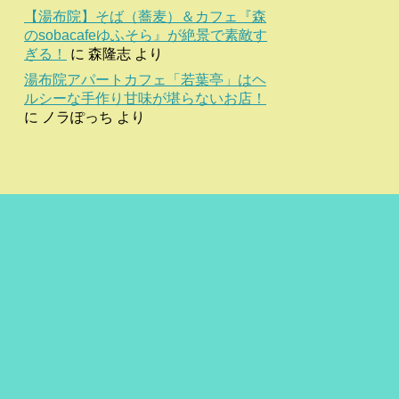
【湯布院】そば（蕎麦）＆カフェ『森
のsobacafeゆふそら』が絶景で素敵す
ぎる！
に
森隆志
より
湯布院アパートカフェ「若葉亭」はヘ
ルシーな手作り甘味が堪らないお店！
に
ノラぽっち
より