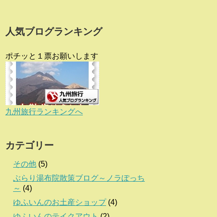
人気ブログランキング
ポチッと１票お願いします
九州旅行ランキングへ
カテゴリー
その他
(5)
ぶらり湯布院散策ブログ～ノラぽっち
～
(4)
ゆふいんのお土産ショップ
(4)
ゆふいんのテイクアウト
(2)