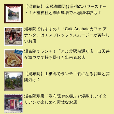
【湯布院】 金鱗湖周辺は最強のパワースポッ
ト！天祖神社と湖面鳥居で不思議体験も？
湯布院でおすすめ！「Cafe Anahataカフェ ア
ナハタ」はエスプレッソ＆スムージーが美味し
いお店
湯布院でランチ！「とよ常駅前通り店」は天丼
が激ウマで持ち帰りも出来るお店
【湯布院】山椒郎でランチ！氣になるお味と雰
囲気は？
湯布院駅裏「湯布院 南の風」は美味しいイタ
リアンが楽しめる素敵なお店