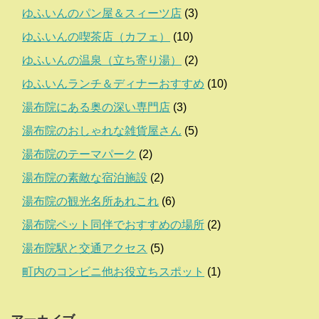
ゆふいんのパン屋＆スィーツ店
(3)
ゆふいんの喫茶店（カフェ）
(10)
ゆふいんの温泉（立ち寄り湯）
(2)
ゆふいんランチ＆ディナーおすすめ
(10)
湯布院にある奥の深い専門店
(3)
湯布院のおしゃれな雑貨屋さん
(5)
湯布院のテーマパーク
(2)
湯布院の素敵な宿泊施設
(2)
湯布院の観光名所あれこれ
(6)
湯布院ペット同伴でおすすめの場所
(2)
湯布院駅と交通アクセス
(5)
町内のコンビニ他お役立ちスポット
(1)