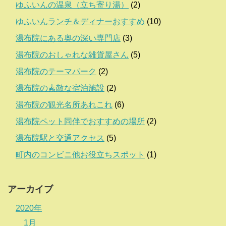
ゆふいんの温泉（立ち寄り湯）
(2)
ゆふいんランチ＆ディナーおすすめ
(10)
湯布院にある奥の深い専門店
(3)
湯布院のおしゃれな雑貨屋さん
(5)
湯布院のテーマパーク
(2)
湯布院の素敵な宿泊施設
(2)
湯布院の観光名所あれこれ
(6)
湯布院ペット同伴でおすすめの場所
(2)
湯布院駅と交通アクセス
(5)
町内のコンビニ他お役立ちスポット
(1)
アーカイブ
2020年
1月