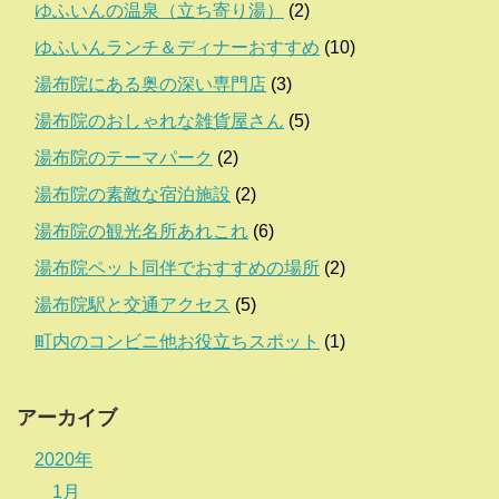
ゆふいんの温泉（立ち寄り湯）
(2)
ゆふいんランチ＆ディナーおすすめ
(10)
湯布院にある奥の深い専門店
(3)
湯布院のおしゃれな雑貨屋さん
(5)
湯布院のテーマパーク
(2)
湯布院の素敵な宿泊施設
(2)
湯布院の観光名所あれこれ
(6)
湯布院ペット同伴でおすすめの場所
(2)
湯布院駅と交通アクセス
(5)
町内のコンビニ他お役立ちスポット
(1)
アーカイブ
2020年
1月