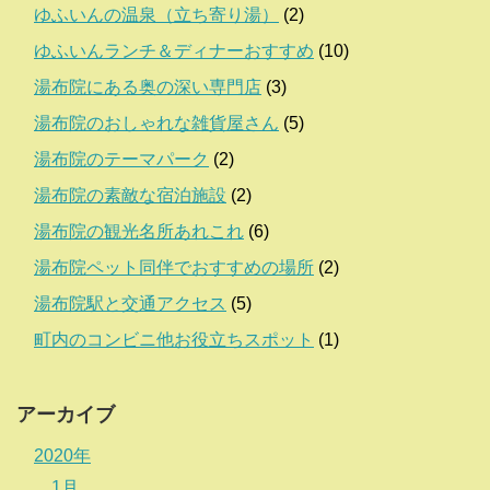
ゆふいんの温泉（立ち寄り湯）
(2)
ゆふいんランチ＆ディナーおすすめ
(10)
湯布院にある奥の深い専門店
(3)
湯布院のおしゃれな雑貨屋さん
(5)
湯布院のテーマパーク
(2)
湯布院の素敵な宿泊施設
(2)
湯布院の観光名所あれこれ
(6)
湯布院ペット同伴でおすすめの場所
(2)
湯布院駅と交通アクセス
(5)
町内のコンビニ他お役立ちスポット
(1)
アーカイブ
2020年
1月