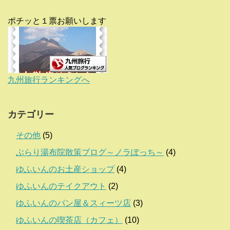
ポチッと１票お願いします
九州旅行ランキングへ
カテゴリー
その他
(5)
ぶらり湯布院散策ブログ～ノラぽっち～
(4)
ゆふいんのお土産ショップ
(4)
ゆふいんのテイクアウト
(2)
ゆふいんのパン屋＆スィーツ店
(3)
ゆふいんの喫茶店（カフェ）
(10)